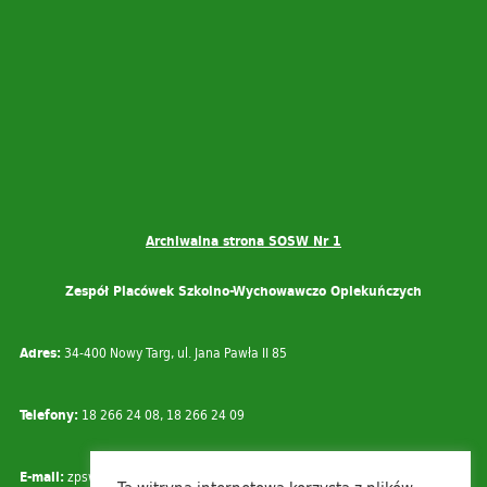
Archiwalna strona SOSW Nr 1
Zespół Placówek Szkolno-Wychowawczo Opiekuńczych
Adres:
34-400 Nowy Targ, ul. Jana Pawła II 85
Telefony:
18 266 24 08, 18 266 24 09
E-mail:
zpswo@nowotarski.edu.pl